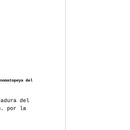
nomatopeya del 
cadura del 
m. por la 