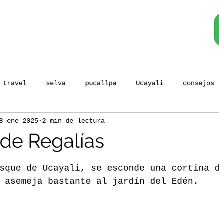
travel
selva
pucallpa
Ucayali
consejos
8 ene 2025
2 min de lectura
Tours destacados
Turismo Sostenible
 de Regalías
 estrellas.
sque de Ucayali, se esconde una cortina 
 asemeja bastante al jardín del Edén.