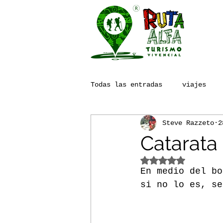
Todas las entradas
viajes
Steve Razzeto
2
vivencial
Seguridad
Catarata
Obtuvo NaN de 5
En medio del bo
si no lo es, se