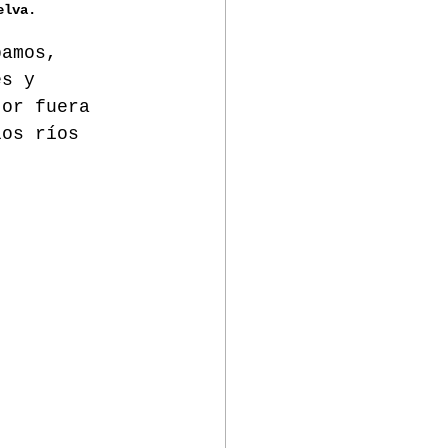
elva.
pamos, 
es y 
tor fuera 
los ríos 