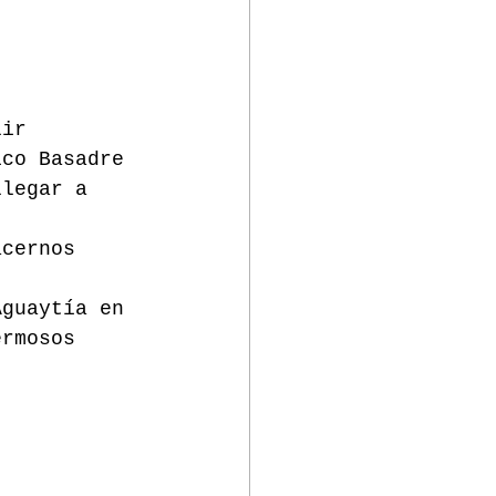
lir 
ico Basadre 
llegar a 
acernos 
Aguaytía en 
ermosos 