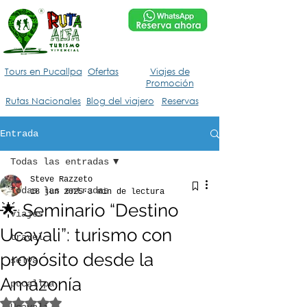
Tours en Pucallpa
Ofertas
Viajes de
Promoción
Rutas Nacionales
Blog del viajero
Reservas
Entrada
Todas las entradas
Steve Razzeto
Todas las entradas
18 jun 2025
3 min de lectura
🌟 Seminario “Destino
viajes
Ucayali”: turismo con
travel
propósito desde la
selva
Amazonía
pucallpa
Obtuvo NaN de 5 estrellas.