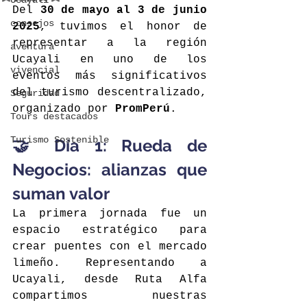
Ucayali
Del 
30 de mayo al 3 de junio 
consejos
2025
, tuvimos el honor de 
representar a la región 
aventura
Ucayali en uno de los 
vivencial
eventos más significativos 
del turismo descentralizado, 
Seguridad
organizado por 
PromPerú
.
Tours destacados
Turismo Sostenible
🤝 Día 1: Rueda de 
Negocios: alianzas que 
suman valor
La primera jornada fue un 
espacio estratégico para 
crear puentes con el mercado 
limeño. Representando a 
Ucayali, desde Ruta Alfa 
compartimos nuestras 