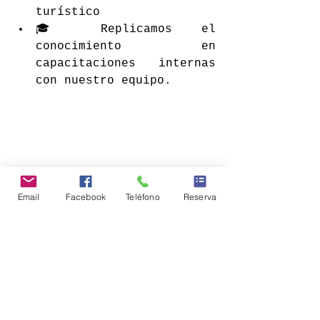
turístico
🎓 Replicamos el 
conocimiento en 
capacitaciones internas 
con nuestro equipo.
Email
Facebook
Teléfono
Reserva
Empresas socias de 
Y Tú Qué 
Planes
, que participaron en la 
rueda de negocios.
✅ En resumen…
Este seminario no solo fue 