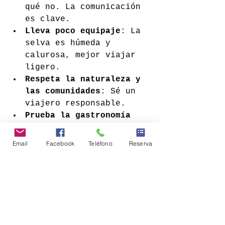
qué no. La comunicación 
es clave.
Lleva poco equipaje
: La 
selva es húmeda y 
calurosa, mejor viajar 
ligero.
Respeta la naturaleza y 
las comunidades
: Sé un 
viajero responsable.
Prueba la gastronomía 
local
: No te pierdas el 
juane, tacacho con 
Email
Facebook
Teléfono
Reserva
cecina y otros platos 
típicos.
Mantén la mente abierta
: 
La selva es un lugar de 
aprendizaje y conexión.
Además, si quieres una 