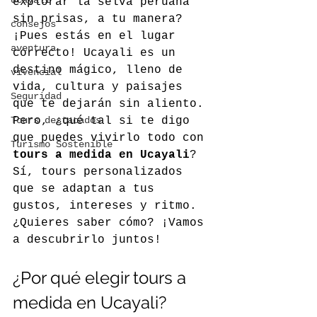
Ucayali
explorar la selva peruana 
sin prisas, a tu manera? 
consejos
¡Pues estás en el lugar 
aventura
correcto! Ucayali es un 
destino mágico, lleno de 
vivencial
vida, cultura y paisajes 
Seguridad
que te dejarán sin aliento. 
Tours destacados
Pero, ¿qué tal si te digo 
que puedes vivirlo todo con 
Turismo Sostenible
tours a medida en Ucayali
? 
Sí, tours personalizados 
que se adaptan a tus 
gustos, intereses y ritmo. 
¿Quieres saber cómo? ¡Vamos 
a descubrirlo juntos!
¿Por qué elegir tours a 
medida en Ucayali?