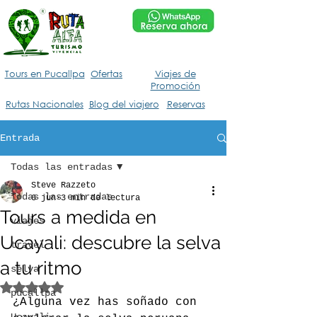
Tours en Pucallpa
Ofertas
Viajes de
Promoción
Rutas Nacionales
Blog del viajero
Reservas
Entrada
Todas las entradas
Steve Razzeto
Todas las entradas
6 jun
3 min de lectura
Tours a medida en
viajes
Ucayali: descubre la selva
travel
a tu ritmo
selva
Obtuvo NaN de 5 estrellas.
pucallpa
¿Alguna vez has soñado con 