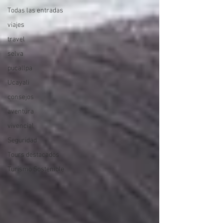
Todas las entradas
viajes
travel
selva
pucallpa
Ucayali
consejos
aventura
vivencial
Seguridad
Tours destacados
Turismo Sostenible