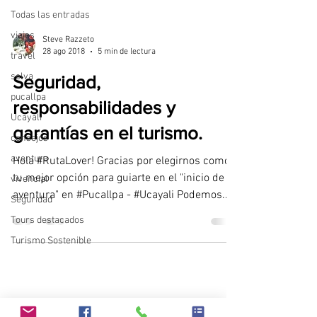
Todas las entradas
viajes
Steve Razzeto
28 ago 2018
5 min de lectura
travel
selva
Seguridad,
pucallpa
responsabilidades y
Ucayali
garantías en el turismo.
consejos
aventura
Hola #RutaLover! Gracias por elegirnos como
tu mejor opción para guiarte en el "inicio de tu
vivencial
aventura" en #Pucallpa - #Ucayali Podemos...
Seguridad
Tours destacados
Turismo Sostenible
Steve Razzeto
18 jul 2018
3 min de lectura